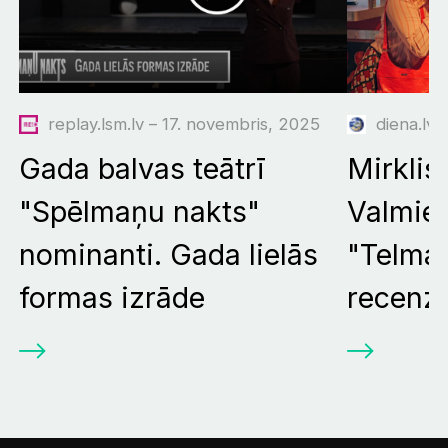
replay.lsm.lv – 17. novembris, 2025
diena.lv 
Gada balvas teātrī
Mirklis
"Spēlmaņu nakts"
Valmier
nominanti. Gada lielās
"Telma 
formas izrāde
recenzi