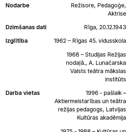
Nodarbe
Režisore, Pedagoģe,
Aktrise
Dzimšanas dati
Rīga, 20.12.1943
Izglītība
1962 – Rīgas 45. vidusskola
1968 – Studijas Režijas
nodaļā., A. Lunačarska
Valsts teātra mākslas
institūts
Darba vietas
1996 - pašlaik –
Aktiermeistarības un teātra
režijas pedagogs, Latvijas
Kultūras akadēmija
1975 - 1988 – Kultūras un