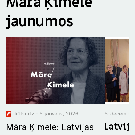
Māra Ķimele
jaunumos
lr1.lsm.lv – 5. janvāris, 2026
5. decembri
Latvija
Māra Ķimele: Latvijas