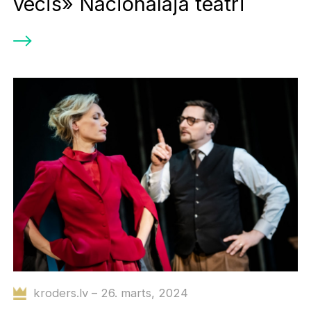
vecis» Nacionālajā teātrī
kroders.lv – 26. marts, 2024