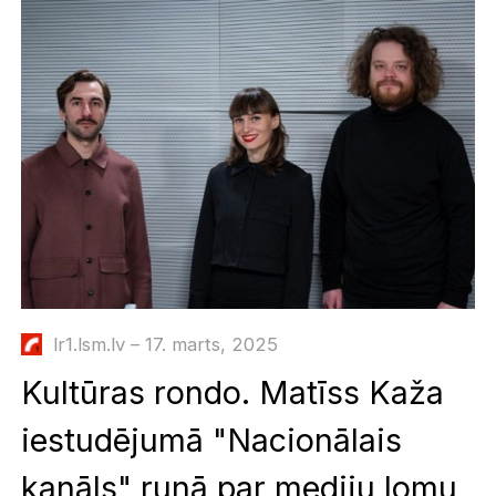
lr1.lsm.lv – 17. marts, 2025
Kultūras rondo. Matīss Kaža
iestudējumā "Nacionālais
kanāls" runā par mediju lomu