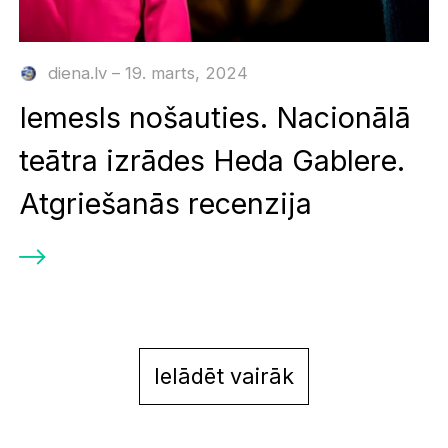
diena.lv – 19. marts, 2024
Iemesls nošauties. Nacionālā
teātra izrādes Heda Gablere.
Atgriešanās recenzija
Ielādēt vairāk