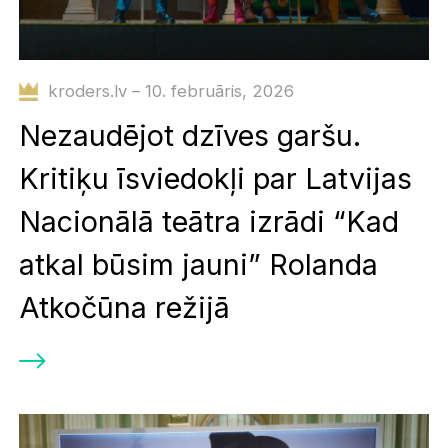
kroders.lv – 10. februāris, 2026
Nezaudējot dzīves garšu.
Kritiķu īsviedokļi par Latvijas
Nacionālā teātra izrādi “Kad
atkal būsim jauni” Rolanda
Atkočūna režijā