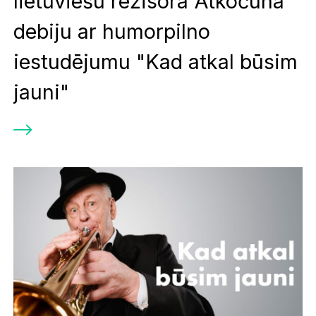
lietuviešu režisora Atkočūna
debiju ar humorpilno
iestudējumu "Kad atkal būsim
jauni"