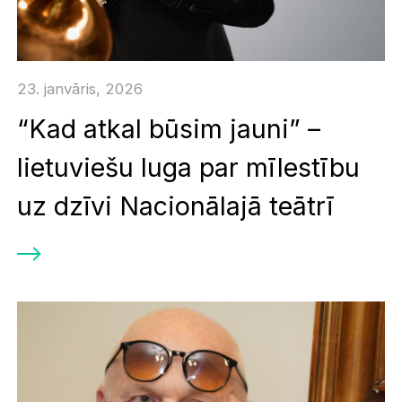
23. janvāris, 2026
“Kad atkal būsim jauni” –
lietuviešu luga par mīlestību
uz dzīvi Nacionālajā teātrī