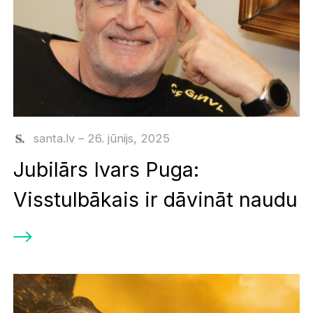
santa.lv – 26. jūnijs, 2025
Jubilārs Ivars Puga:
Visstulbākais ir dāvināt naudu