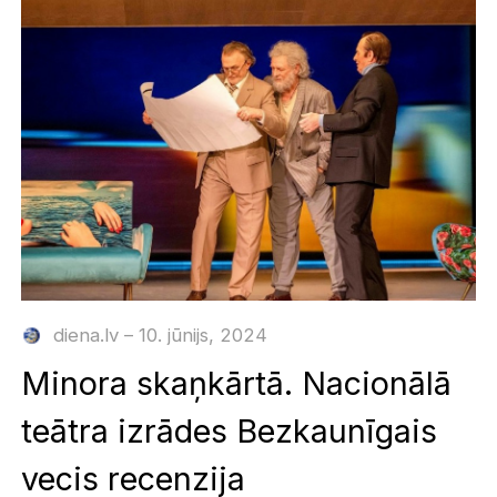
diena.lv – 10. jūnijs, 2024
Minora skaņkārtā. Nacionālā
teātra izrādes Bezkaunīgais
vecis recenzija