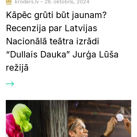
kroders.lv – 28. oktobris, 2024
Kāpēc grūti būt jaunam?
Recenzija par Latvijas
Nacionālā teātra izrādi
“Dullais Dauka” Jurģa Lūša
režijā