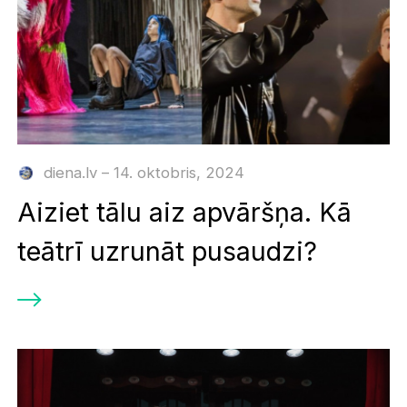
diena.lv – 14. oktobris, 2024
Aiziet tālu aiz apvāršņa. Kā
teātrī uzrunāt pusaudzi?