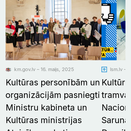
km.gov.lv – 16. maijs, 2025
lsm.lv – 
Kultūras personībām un
Kultūrd
organizācijām pasniegti
tramvaj
Ministru kabineta un
Nacionā
Kultūras ministrijas
Saruna 