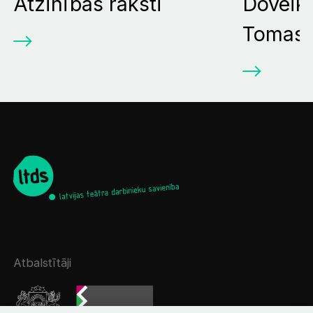
Atzinības raksti
Doveik
Tomasu
Atbalstītāji