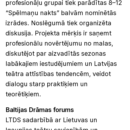
profesionāļu grupai tiek parādītas 8–12
“Spēlmaņu nakts” balvām nominētās
izrādes. Noslēgumā tiek organizēta
diskusija. Projekta mērķis ir saņemt
profesionālu novērtējumu no malas,
diskutējot par aizvadītās sezonas
labākajiem iestudējumiem un Latvijas
teātra attīstības tendencēm, veidot
dialogu starp praktiķiem un
teorētiķiem.
Baltijas Drāmas forums
LTDS sadarbībā ar Lietuvas un
Igaunijas teātru savienībām un