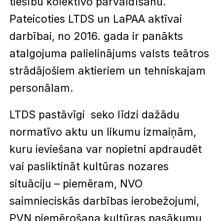
tiesību kolektīvo pārvaldīšanu.
Pateicoties LTDS un LaPAA aktīvai
darbībai, no 2016. gada ir panākts
atalgojuma palielinājums valsts teātros
strādājošiem aktieriem un tehniskajam
personālam.
LTDS pastāvīgi seko līdzi dažādu
normatīvo aktu un likumu izmaiņām,
kuru ieviešana var nopietni apdraudēt
vai pasliktināt kultūras nozares
situāciju – piemēram, NVO
saimnieciskās darbības ierobežojumi,
PVN piemērošana kultūras pasākumu