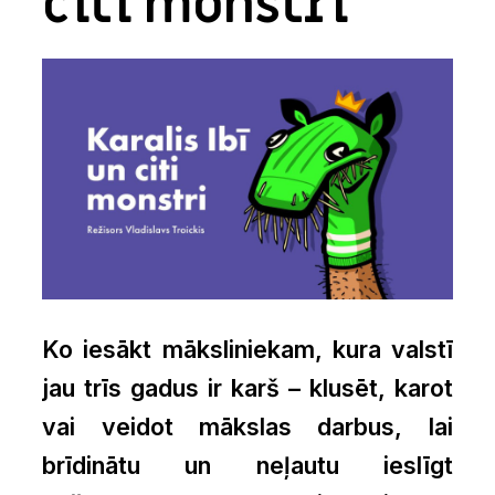
citi monstri”
Ko iesākt māksliniekam, kura valstī
jau trīs gadus ir karš – klusēt, karot
vai veidot mākslas darbus, lai
brīdinātu un neļautu ieslīgt