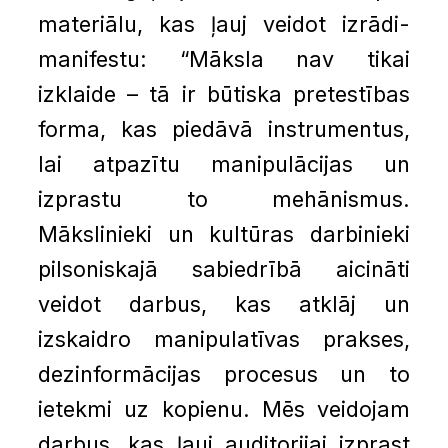
materiālu, kas ļauj veidot izrādi-
manifestu: “Māksla nav tikai
izklaide – tā ir būtiska pretestības
forma, kas piedāvā instrumentus,
lai atpazītu manipulācijas un
izprastu to mehānismus.
Mākslinieki un kultūras darbinieki
pilsoniskajā sabiedrībā aicināti
veidot darbus, kas atklāj un
izskaidro manipulatīvas prakses,
dezinformācijas procesus un to
ietekmi uz kopienu. Mēs veidojam
darbus, kas ļauj auditorijai izprast