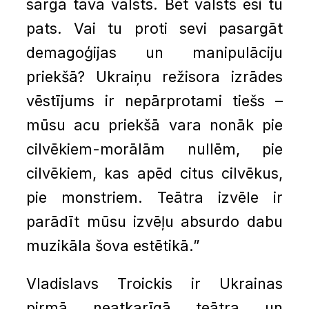
sargā tava valsts. Bet valsts esi tu
pats. Vai tu proti sevi pasargāt
demagoģijas un manipulāciju
priekšā? Ukraiņu režisora izrādes
vēstījums ir nepārprotami tiešs –
mūsu acu priekšā vara nonāk pie
cilvēkiem-morālām nullēm, pie
cilvēkiem, kas apēd citus cilvēkus,
pie monstriem. Teātra izvēle ir
parādīt mūsu izvēļu absurdo dabu
muzikāla šova estētikā.”
Vladislavs Troickis ir Ukrainas
pirmā neatkarīgā teātra un