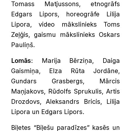
Tomass Matjussons, etnogrāfs
Edgars Lipors, horeogrāfe Lilija
Lipora, video mākslinieks Toms
Zeļģis, gaismu mākslinieks Oskars
Pauliņš.
Lomās:
Marija Bērziņa, Daiga
Gaismiņa, Elza Rūta Jordāne,
Gundars Grasbergs, Mārcis
Maņjakovs, Rūdolfs Sprukulis, Artis
Drozdovs, Aleksandrs Bricis, Lilija
Lipora un Edgars Lipors.
Biļetes “Biļešu paradīzes” kasēs un