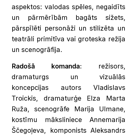
aspektos: valodas spēles, negaidīts
un pārmērībām bagāts sižets,
pārspīlēti personāži un stilizēta un
teatrāli primitīva vai groteska režija
un scenogrāfija.
Radošā komanda:
režisors,
dramaturgs un vizuālās
koncepcijas autors Vladislavs
Troickis, dramaturģe Elza Marta
Ruža, scenogrāfe Marija Ulmane,
kostīmu māksliniece Annemarija
Ščegoļeva, komponists Aleksandrs