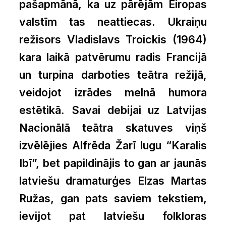
pašapmānā, ka uz pārējām Eiropas
valstīm tas neattiecas. Ukraiņu
režisors Vladislavs Troickis (1964)
kara laikā patvērumu radis Francijā
un turpina darboties teātra režijā,
veidojot izrādes melnā humora
estētikā. Savai debijai uz Latvijas
Nacionālā teātra skatuves viņš
izvēlējies Alfrēda Žarī lugu “Karalis
Ibī”, bet papildinājis to gan ar jaunās
latviešu dramaturģes Elzas Martas
Ružas, gan pats saviem tekstiem,
ievijot pat latviešu folkloras