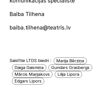
komunikācijas speciāliste
Baiba Tilhena
baiba.tilhena@teatris.lv
Saistītie LTDS biedri :
Marija Bērziņa
Daiga Gaismiņa
Gundars Grasbergs
Mārcis Maņjakovs
Lilija Lipora
Edgars Lipors