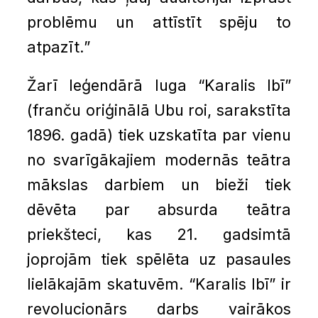
problēmu un attīstīt spēju to
atpazīt.”
Žarī leģendārā luga “Karalis Ibī”
(franču oriģinālā Ubu roi, sarakstīta
1896. gadā) tiek uzskatīta par vienu
no svarīgākajiem modernās teātra
mākslas darbiem un bieži tiek
dēvēta par absurda teātra
priekšteci, kas 21. gadsimtā
joprojām tiek spēlēta uz pasaules
lielākajām skatuvēm. “Karalis Ibī” ir
revolucionārs darbs vairākos