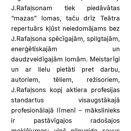
J.Rafaļsonam tiek piedāvātas
“mazas” lomas, taču drīz Teātra
repertuārs kļūst neiedomājams bez
J.Rafaļsona spēcīgajām, spilgtajām,
enerģētiskajām un
daudzveidīgajām lomām. Meistarīgi
un ar lielu pietāti pret darbu,
autoriem, tēliem, režisoriem,
J.Rafaļsons kopj aktiera profesijas
standartus visaugstākajā
profesionālajā līmenī – mākslinieks
ir pastāvīgajos radošajos
meklējumos: viņš pilnveido savus