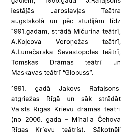
gadiem, 1966.gadā J.Rafaļsons
iestājās Jaroslavļas Teātra
augstskolā un pēc studijām līdz
1991.gadam, strādā Mičurina teātrī,
A.Koļcova Voroņežas teātrī,
A.Lunačarska Sevastopoles teātrī,
Tomskas Drāmas teātrī un
Maskavas teātrī “Globuss”.
1991. gadā Jakovs Rafaļsons
atgriežas Rīgā un sāk strādāt
Valsts Rīgas Krievu drāmas teātrī
(no 2006. gada – Mihaila Čehova
Rīgas Krievu teātris). Sākotnēji