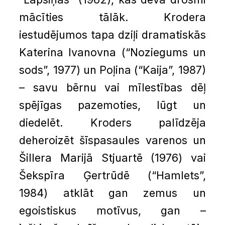
mācīties tālāk. Krodera
iestudējumos tapa dziļi dramatiskās
Katerina Ivanovna (“Noziegums un
sods”, 1977) un Poļina (“Kaija”, 1987)
– savu bērnu vai mīlestības dēļ
spējīgas pazemoties, lūgt un
diedelēt. Kroders palīdzēja
deheroizēt šīspasaules varenos un
Šillera Marijā Stjuartē (1976) vai
Šekspīra Ģertrūdē (“Hamlets”,
1984) atklāt gan zemus un
egoistiskus motīvus, gan –