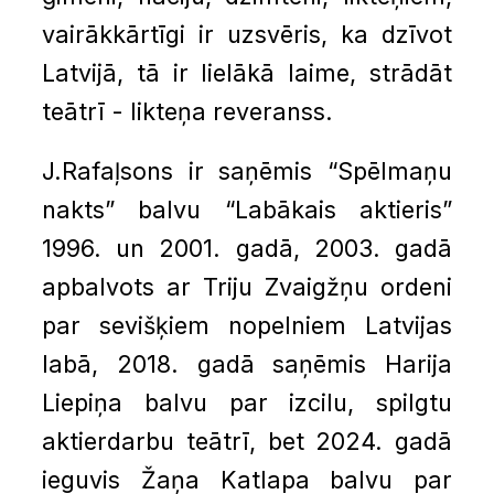
vairākkārtīgi ir uzsvēris, ka dzīvot
Latvijā, tā ir lielākā laime, strādāt
teātrī - likteņa reveranss.
J.Rafaļsons ir saņēmis “Spēlmaņu
nakts” balvu “Labākais aktieris”
1996. un 2001. gadā, 2003. gadā
apbalvots ar Triju Zvaigžņu ordeni
par sevišķiem nopelniem Latvijas
labā, 2018. gadā saņēmis Harija
Liepiņa balvu par izcilu, spilgtu
aktierdarbu teātrī, bet 2024. gadā
ieguvis Žaņa Katlapa balvu par