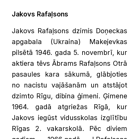
Jakovs Rafaļsons
Jakovs Rafaļsons dzimis Doņeckas
apgabala (Ukraina) Makejevkas
pilsētā 1946. gada 5. novembrī, kur
aktiera tēvs Ābrams Rafaļsons Otrā
pasaules kara sākumā, glābjoties
no nacistu vajāšanām un atstājot
dzimto Rīgu, dibina ģimeni. Ģimene
1964. gadā atgriežas Rīgā, kur
Jakovs iegūst vidusskolas izglītību
Rīgas 2. vakarskolā. Pēc diviem