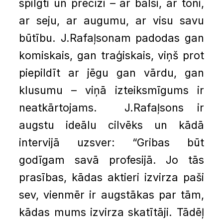
spilgti un precīzi – ar balsi, ar toni,
ar seju, ar augumu, ar visu savu
būtību. J.Rafaļsonam padodas gan
komiskais, gan traģiskais, viņš prot
piepildīt ar jēgu gan vārdu, gan
klusumu – viņā izteiksmīgums ir
neatkārtojams. J.Rafaļsons ir
augstu ideālu cilvēks un kādā
intervijā uzsver: “Gribas būt
godīgam savā profesijā. Jo tās
prasības, kādas aktieri izvirza paši
sev, vienmēr ir augstākas par tām,
kādas mums izvirza skatītāji. Tādēļ