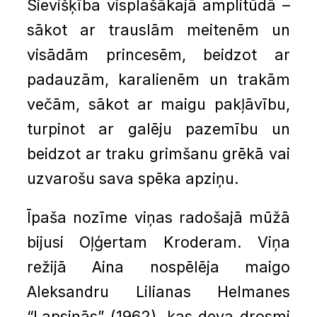
Sievišķība visplašākajā amplitūdā –
sākot ar trauslām meitenēm un
visādām princesēm, beidzot ar
padauzām, karalienēm un trakām
večām, sākot ar maigu pakļāvību,
turpinot ar galēju pazemību un
beidzot ar traku grimšanu grēkā vai
uzvarošu sava spēka apziņu.
Īpaša nozīme viņas radošajā mūžā
bijusi Oļģertam Kroderam. Viņa
režijā Aina nospēlēja maigo
Aleksandru Lilianas Helmanes
“Lapsiņās” (1962), kas deva drosmi