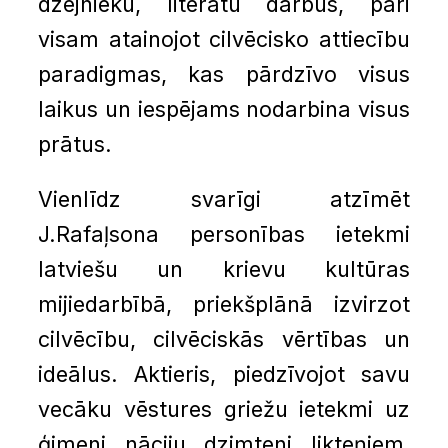
dzejnieku, literātu darbus, pāri
visam atainojot cilvēcisko attiecību
paradigmas, kas pārdzīvo visus
laikus un iespējams nodarbina visus
prātus.
Vienlīdz svarīgi atzīmēt
J.Rafaļsona personības ietekmi
latviešu un krievu kultūras
mijiedarbībā, priekšplānā izvirzot
cilvēcību, cilvēciskās vērtības un
ideālus. Aktieris, piedzīvojot savu
vecāku vēstures griežu ietekmi uz
ģimeni, nāciju, dzimteni, likteņiem,