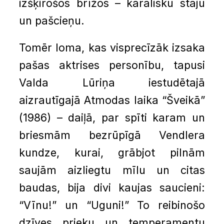
izšķirošos brīžos – karalisku stāju
un pašcieņu.
Tomēr loma, kas visprecīzāk izsaka
pašas aktrises personību, tapusi
Valda Lūriņa iestudētajā
aizrautīgajā Atmodas laika “Šveikā”
(1986) – daiļā, par spīti karam un
briesmām bezrūpīgā Vendlera
kundze, kurai, grābjot pilnām
saujām aizliegtu mīlu un citas
baudas, bija divi kaujas saucieni:
“Vīnu!” un “Uguni!” To reibinošo
dzīves prieku un temperamentu