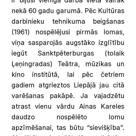
ir bijusi vienīgā darba vieta vairāk
nekā 60 gadu garumā. Pēc Kultūras
darbinieku tehnikuma beigšanas
(1961) nospēlējusi pirmās lomas,
viņa sasparojās augstāko izglītību
iegūt Sanktpēterburgas (tolaik
Ļeņingradas) Teātra, mūzikas un
kino institūtā, lai pēc četriem
gadiem atgrieztos Liepājā jau citā
varēšanas pakāpē. Ja vajadzētu
atrast vienu vārdu Ainas Kareles
daudzo nospēlēto lomu
apzīmēšanai, tas būtu “sievišķība”.