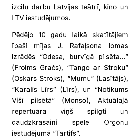
izcilu darbu Latvijas teātrī, kino un
LTV iestudējumos.
Pēdējo 10 gadu laikā skatītājiem
īpaši mīļas J. Rafaļsona lomas
izrādēs “Odesa, burvīgā pilsēta…”
(Froims Gračs), “Tango ar Stroku”
(Oskars Stroks), ”Mumu” (Lasītājs),
“Karalis Līrs” (Līrs), un “Notikums
Višī pilsētā” (Monso), Aktuālajā
repertuāra viņš spilgti un
daudzkrāsaini spēlē Orgonu
iestudējumā “Tartifs”.