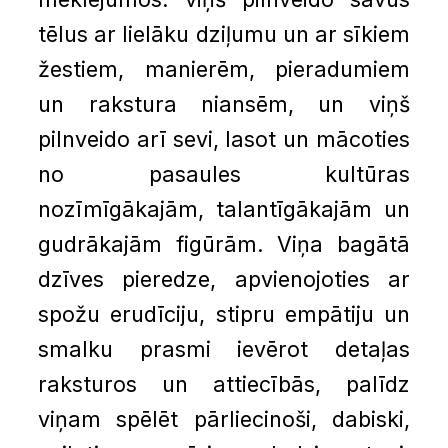
tēlus ar lielāku dziļumu un ar sīkiem
žestiem, manierēm, pieradumiem
un rakstura niansēm, un viņš
pilnveido arī sevi, lasot un mācoties
no pasaules kultūras
nozīmīgākajām, talantīgākajām un
gudrākajām figūrām. Viņa bagātā
dzīves pieredze, apvienojoties ar
spožu erudīciju, stipru empātiju un
smalku prasmi ievērot detaļas
raksturos un attiecībās, palīdz
viņam spēlēt pārliecinoši, dabiski,