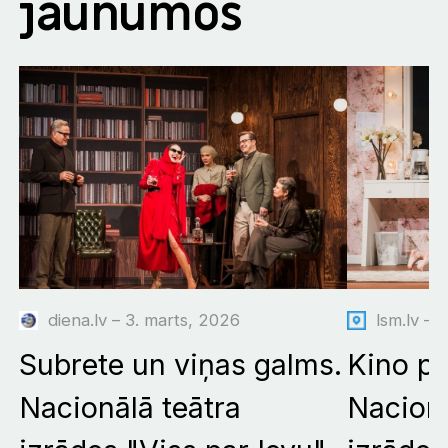
jaunumos
diena.lv – 3. marts, 2026
lsm.lv – 
Subrete un viņas galms.
Kino pā
Nacionālā teātra
Nacionā