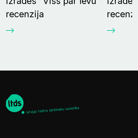
izrādes "Viss par Ievu"
izrādes
recenzija
recenzi