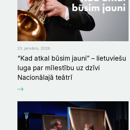
23. janvāris, 2026
“Kad atkal būsim jauni” – lietuviešu
luga par mīlestību uz dzīvi
Nacionālajā teātrī