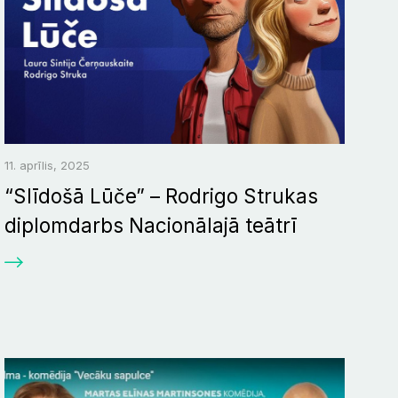
11. aprīlis, 2025
“Slīdošā Lūče” – Rodrigo Strukas
diplomdarbs Nacionālajā teātrī