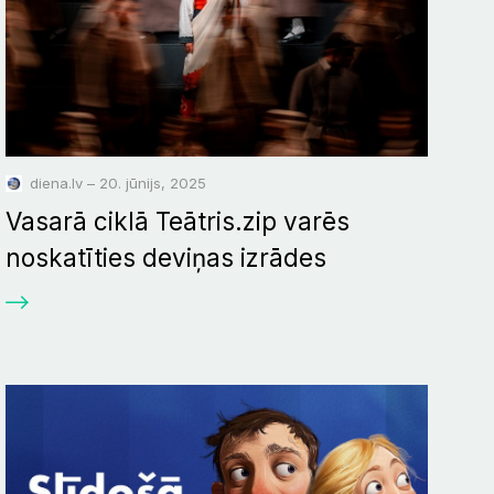
diena.lv – 20. jūnijs, 2025
Vasarā ciklā Teātris.zip varēs
noskatīties deviņas izrādes