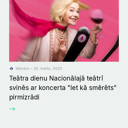
diena.lv – 25. marts, 2025
Teātra dienu Nacionālajā teātrī
svinēs ar koncerta "Iet kā smērēts"
pirmizrādi