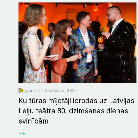
jauns.lv – 8. oktobris, 2024
Kultūras mīļotāji ierodas uz Latvijas
Leļļu teātra 80. dzimšanas dienas
svinībām