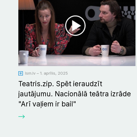
lsm.lv – 1. aprīlis, 2025
Teatris.zip. Spēt ieraudzīt
jautājumu. Nacionālā teātra izrāde
"Arī vaļiem ir bail"