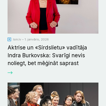
lsm.lv – 1. janvāris, 2026
Aktrise un «Sirdslietu» vadītāja
Indra Burkovska: Svarīgi nevis
noliegt, bet mēģināt saprast