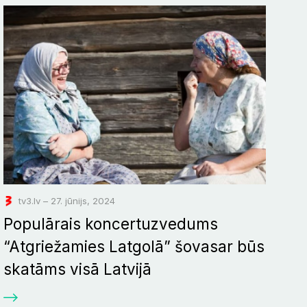
tv3.lv – 27. jūnijs, 2024
Populārais koncertuzvedums
“Atgriežamies Latgolā” šovasar būs
skatāms visā Latvijā