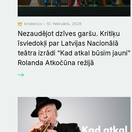
kroders.lv – 10. februāris, 2026
Nezaudējot dzīves garšu. Kritiķu
īsviedokļi par Latvijas Nacionālā
teātra izrādi “Kad atkal būsim jauni”
Rolanda Atkočūna režijā