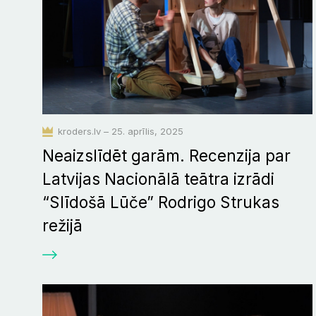
kroders.lv – 25. aprīlis, 2025
Neaizslīdēt garām. Recenzija par
Latvijas Nacionālā teātra izrādi
“Slīdošā Lūče” Rodrigo Strukas
režijā