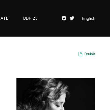
KATE
BDF 23
English
Drukāt