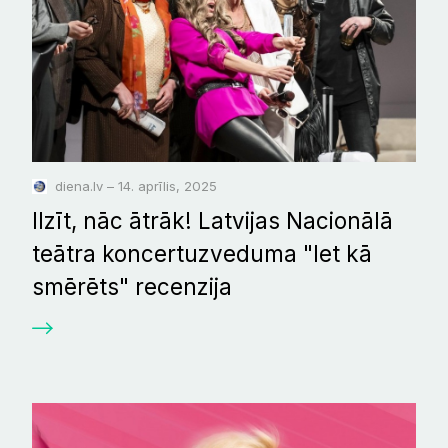
diena.lv – 14. aprīlis, 2025
Ilzīt, nāc ātrāk! Latvijas Nacionālā
teātra koncertuzveduma "Iet kā
smērēts" recenzija