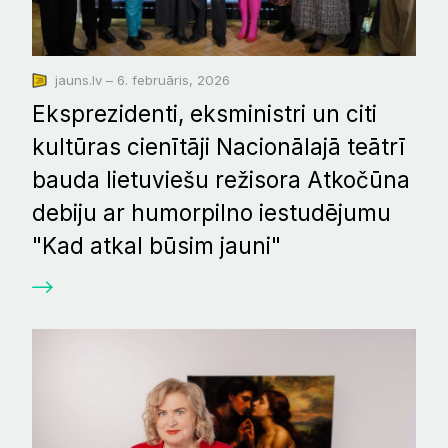
jauns.lv – 6. februāris, 2026
Eksprezidenti, eksministri un citi
kultūras cienītāji Nacionālajā teātrī
bauda lietuviešu režisora Atkočūna
debiju ar humorpilno iestudējumu
"Kad atkal būsim jauni"