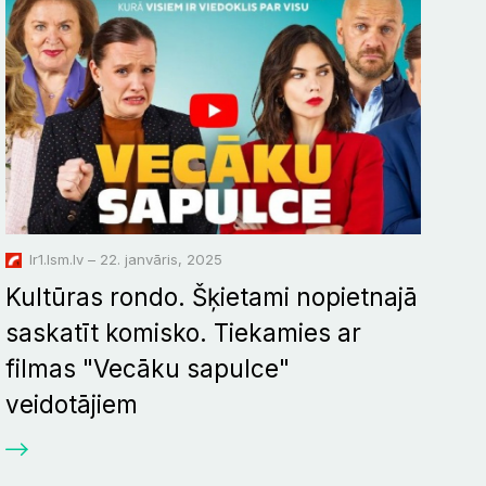
lr1.lsm.lv – 22. janvāris, 2025
Kultūras rondo. Šķietami nopietnajā
saskatīt komisko. Tiekamies ar
filmas "Vecāku sapulce"
veidotājiem