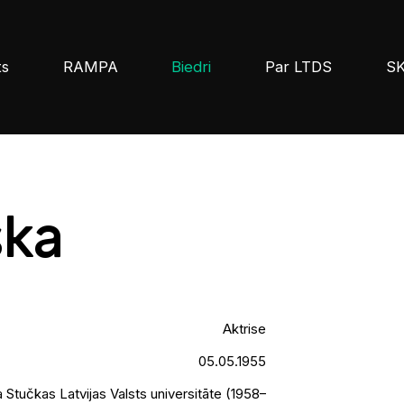
ts
RAMPA
Biedri
Par LTDS
S
ska
Aktrise
05.05.1955
a Stučkas Latvijas Valsts universitāte (1958–