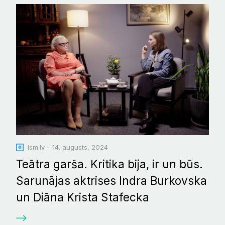
lsm.lv – 14. augusts, 2024
Teātra garša. Kritika bija, ir un būs.
Sarunājas aktrises Indra Burkovska
un Diāna Krista Stafecka