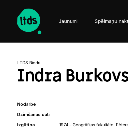
Jaunumi
Spēlmaņu nak
LTDS Biedri
Indra Burkov
Nodarbe
Dzimšanas dati
Izglītība
1974 – Ģeogrāfijas fakultāte, Pēter