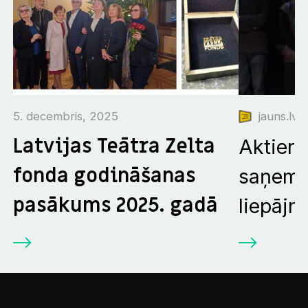
5. decembris, 2025
jauns.lv 
Latvijas Teātra Zelta
Aktieri
fonda godināšanas
saņem 
pasākums 2025. gadā
liepājn