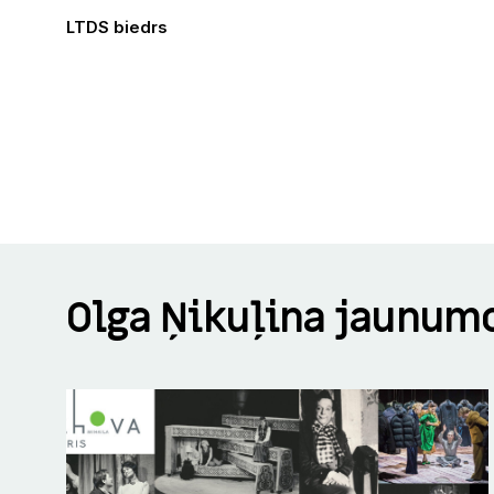
LTDS biedrs
Olga Ņikuļina jaunum