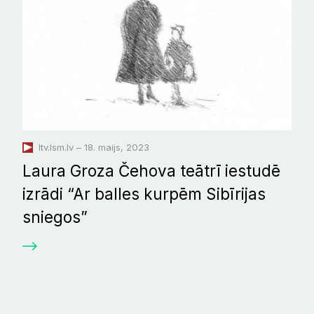
ltv.lsm.lv – 18. maijs, 2023
Laura Groza Čehova teātrī iestudē
izrādi “Ar balles kurpēm Sibīrijas
sniegos”