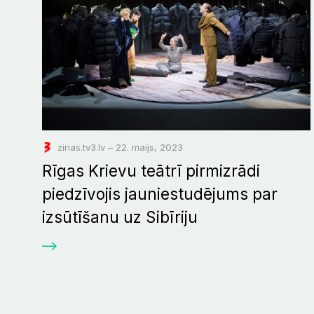
zinas.tv3.lv – 22. maijs, 2023
Rīgas Krievu teātrī pirmizrādi
piedzīvojis jauniestudējums par
izsūtīšanu uz Sibīriju