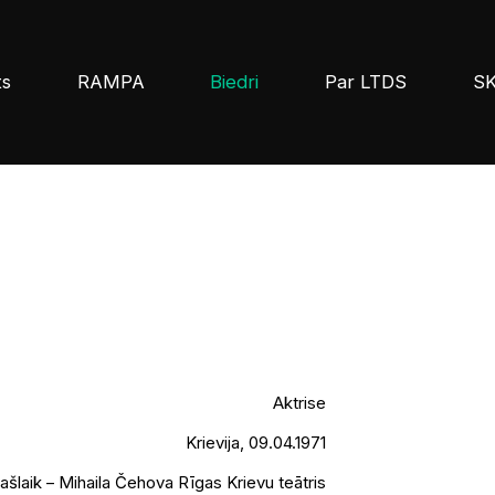
ts
RAMPA
Biedri
Par LTDS
S
Aktrise
Krievija, 09.04.1971
ašlaik – Mihaila Čehova Rīgas Krievu teātris