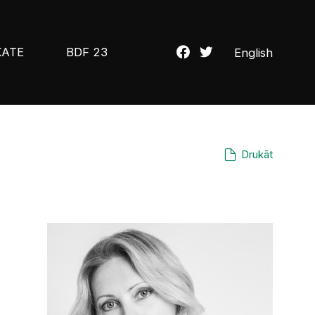
KATE
BDF 23
English
Drukāt