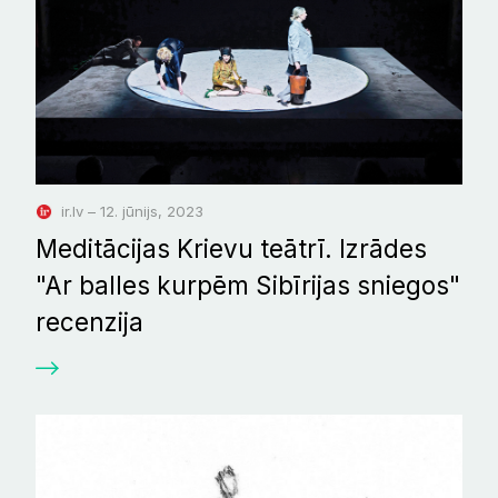
ir.lv – 12. jūnijs, 2023
Meditācijas Krievu teātrī. Izrādes
"Ar balles kurpēm Sibīrijas sniegos"
recenzija