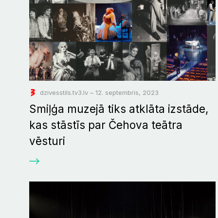
dzivesstils.tv3.lv – 12. septembris, 2023
Smiļģa muzejā tiks atklāta izstāde,
kas stāstīs par Čehova teātra
vēsturi