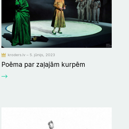
kroders.lv – 5. jūnijs, 2023
Poēma par zaļajām kurpēm