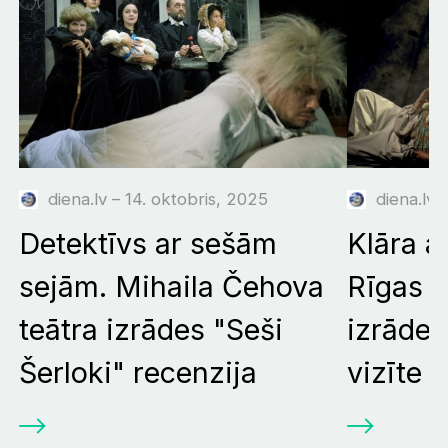
diena.lv – 14. oktobris, 2025
diena.lv 
Detektīvs ar sešām
Klāra a
sejām. Mihaila Čehova
Rīgas k
teātra izrādes "Seši
izrāde
Šerloki" recenzija
vizīte 