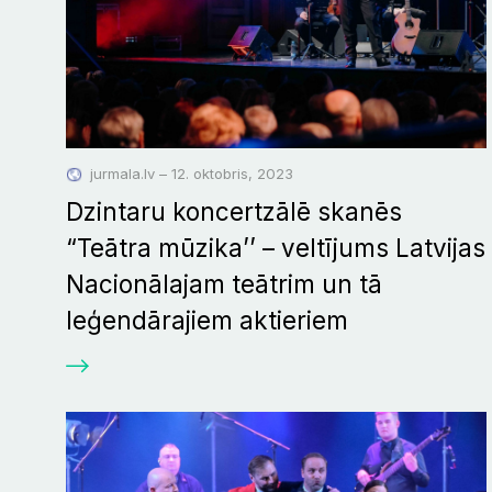
jurmala.lv – 12. oktobris, 2023
Dzintaru koncertzālē skanēs
“Teātra mūzika’’ – veltījums Latvijas
Nacionālajam teātrim un tā
leģendārajiem aktieriem