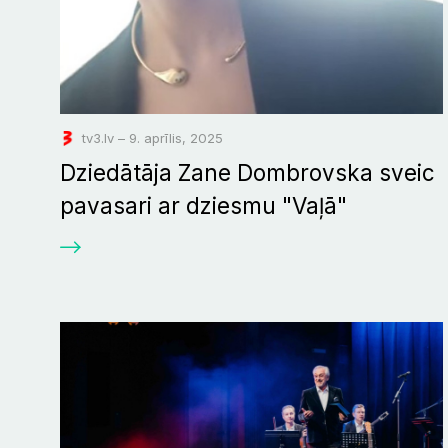
tv3.lv – 9. aprīlis, 2025
Dziedātāja Zane Dombrovska sveic
pavasari ar dziesmu "Vaļā"