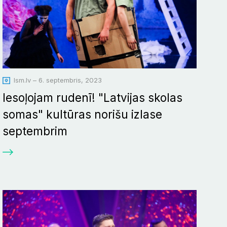
lsm.lv – 6. septembris, 2023
Iesoļojam rudenī! "Latvijas skolas
somas" kultūras norišu izlase
septembrim