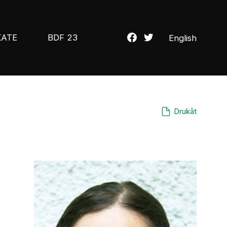
KATE
BDF 23
English
Drukāt