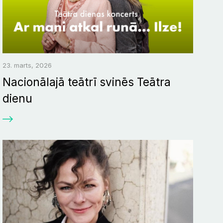
23. marts, 2026
Nacionālajā teātrī svinēs Teātra
dienu