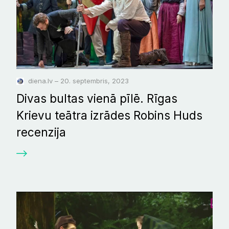
diena.lv – 20. septembris, 2023
Divas bultas vienā pīlē. Rīgas
Krievu teātra izrādes Robins Huds
recenzija