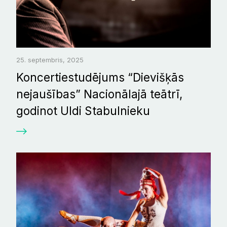
25. septembris, 2025
Koncertiestudējums “Dievišķās
nejaušības” Nacionālajā teātrī,
godinot Uldi Stabulnieku