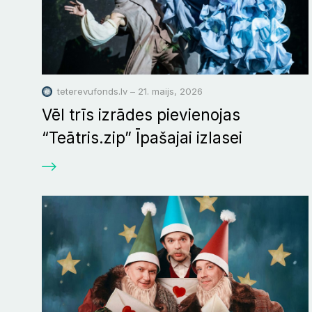
teterevufonds.lv – 21. maijs, 2026
Vēl trīs izrādes pievienojas
“Teātris.zip” Īpašajai izlasei