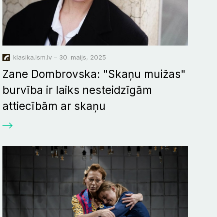
klasika.lsm.lv – 30. maijs, 2025
Zane Dombrovska: "Skaņu muižas"
burvība ir laiks nesteidzīgām
attiecībām ar skaņu