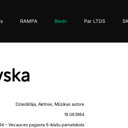
ts
RAMPA
Biedri
Par LTDS
S
vska
Dziedātāja, Aktrise, Mūzikas autore
19.06.1984
94 – Vecauces pagasta 6-klašu pamatskola