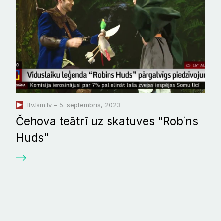
ltv.lsm.lv – 5. septembris, 2023
Čehova teātrī uz skatuves "Robins
Huds"