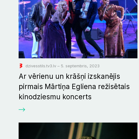
dzivesstils.tv3.lv – 5. septembris, 2023
Ar vērienu un krāšņi izskanējis
pirmais Mārtiņa Egliena režisētais
kinodziesmu koncerts