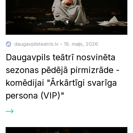
daugavpilsteatris.lv – 18. maijs, 2026
Daugavpils teātrī nosvinēta
sezonas pēdējā pirmizrāde -
komēdijai "Ārkārtīgi svarīga
persona (VIP)"