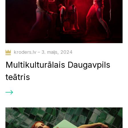
kroders.lv – 3. maijs, 2024
Multikulturālais Daugavpils
teātris