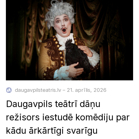
daugavpilsteatris.lv – 21. aprīlis, 2026
Daugavpils teātrī dāņu
režisors iestudē komēdiju par
kādu ārkārtīgi svarīgu