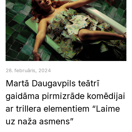
28. februāris, 2024
Martā Daugavpils teātrī
gaidāma pirmizrāde komēdijai
ar trillera elementiem “Laime
uz naža asmens”