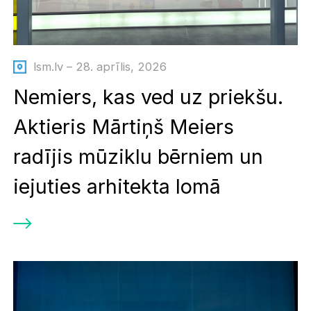
lsm.lv – 28. aprīlis, 2026
Nemiers, kas ved uz priekšu.
Aktieris Mārtiņš Meiers
radījis mūziklu bērniem un
iejuties arhitekta lomā