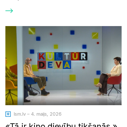
lsm.lv – 4. maijs, 2026
«Tā ir kino dievību tikšanās.»