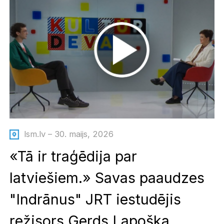
lsm.lv – 30. maijs, 2026
«Tā ir traģēdija par
latviešiem.» Savas paaudzes
"Indrānus" JRT iestudējis
režisors Gerds Lapoška