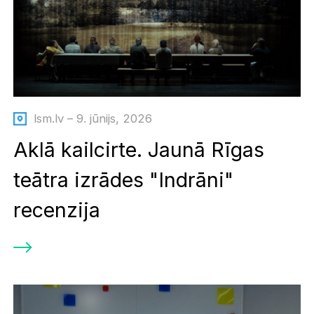
lsm.lv – 9. jūnijs, 2026
Aklā kailcirte. Jaunā Rīgas
teātra izrādes "Indrāni"
recenzija