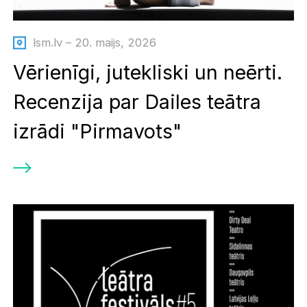
lsm.lv – 20. maijs, 2026
Vērienīgi, jutekliski un neērti.
Recenzija par Dailes teātra
izrādi "Pirmavots"