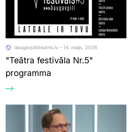
daugavpilsteatris.lv – 14. maijs, 2026
"Teātra festivāla Nr.5"
programma