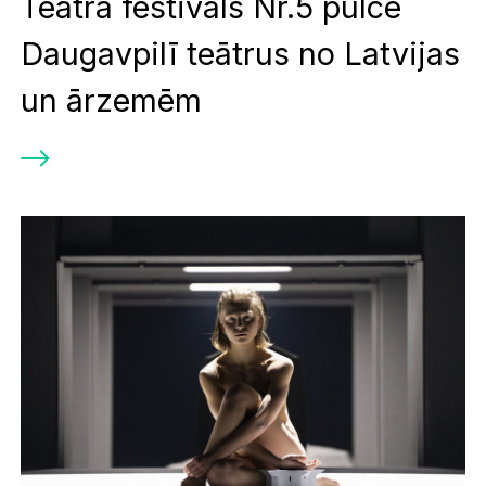
Teātra festivāls Nr.5 pulcē
Daugavpilī teātrus no Latvijas
un ārzemēm