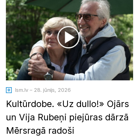
lsm.lv – 28. jūnijs, 2026
Kultūrdobe. «Uz dullo!» Ojārs
un Vija Rubeņi piejūras dārzā
Mērsragā radoši