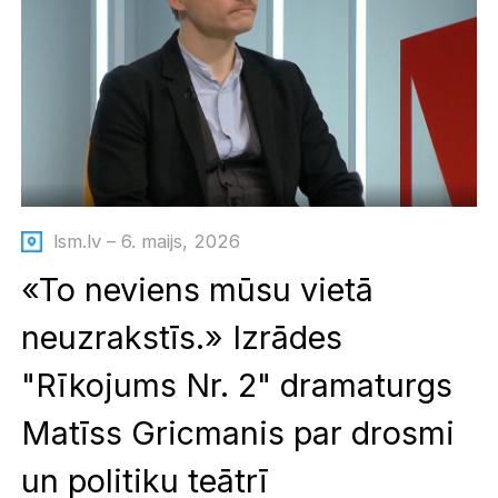
lsm.lv – 6. maijs, 2026
«To neviens mūsu vietā
neuzrakstīs.» Izrādes
"Rīkojums Nr. 2" dramaturgs
Matīss Gricmanis par drosmi
un politiku teātrī