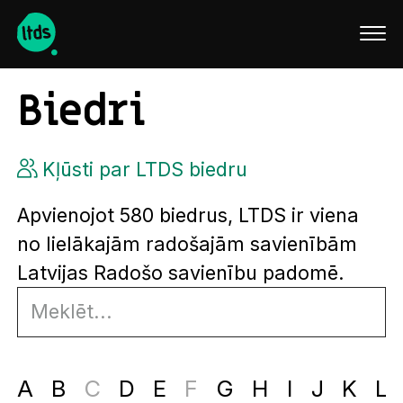
English
Biedri
Kļūsti par LTDS biedru
Apvienojot 580 biedrus, LTDS ir viena
no lielākajām radošajām savienībām
Latvijas Radošo savienību padomē.
A
B
C
D
E
F
G
H
I
J
K
L