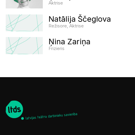
Aktrise
Natālija Ščeglova
Režisore, Aktrise
Ņina Zariņa
Frizieris