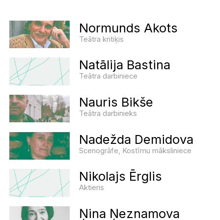
Normunds Akots
Teātra kritiķis
Natālija Bastina
Teātra darbiniece
Nauris Bikše
Teātra darbinieks
Nadežda Demidova
Scenogrāfe, Kostīmu māksliniece
Nikolajs Ērglis
Aktieris
Ņina Ņeznamova