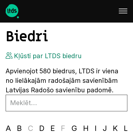
English
Biedri
Kļūsti par LTDS biedru
Apvienojot 580 biedrus, LTDS ir viena
no lielākajām radošajām savienībām
Latvijas Radošo savienību padomē.
A
B
C
D
E
F
G
H
I
J
K
L