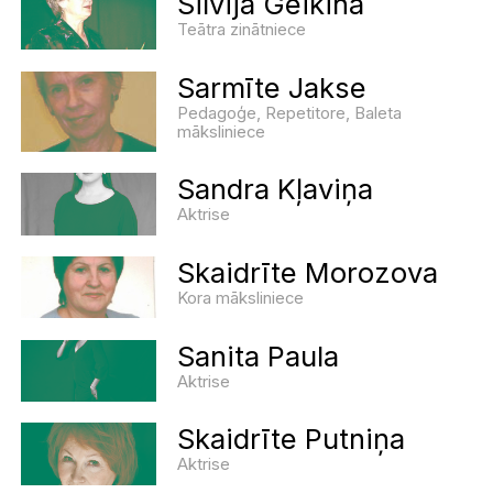
Silvija Geikina
Teātra zinātniece
Sarmīte Jakse
Pedagoģe, Repetitore, Baleta
māksliniece
Sandra Kļaviņa
Aktrise
Skaidrīte Morozova
Kora māksliniece
Sanita Paula
Aktrise
Skaidrīte Putniņa
Aktrise