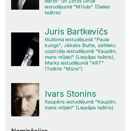
dārzs" un Žoržs Diruā
iestudējumā "Mīlulis" (Dailes
teātris)
Juris Bartkevičs
titulloma iestudējumā "Paula
kungs", Jēkabs Butte, zeltlietu
uzpircējs iestudējumā "Kaupēn,
mans mīļais!" (Liepājas teātris),
Marks iestudējumā "ART"
(Teātris "Mūris")
Ivars Stonins
Kaupēns iestudējumā "Kaupēn,
mans mīļais!" (Liepājas teātris)