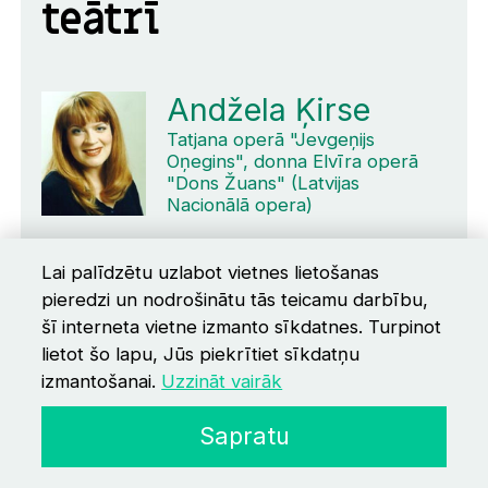
teātrī
Andžela Ķirse
Tatjana operā "Jevgeņijs
Oņegins", donna Elvīra operā
"Dons Žuans" (Latvijas
Nacionālā opera)
Nominācijas
Lai palīdzētu uzlabot vietnes lietošanas
pieredzi un nodrošinātu tās teicamu darbību,
Renārs Kaupers
šī interneta vietne izmanto sīkdatnes. Turpinot
"Šveiks" (Dailes teātris)
lietot šo lapu, Jūs piekrītiet sīkdatņu
Mārtiņš Freimanis
izmantošanai.
Uzzināt vairāk
Ansis Kaupēns iestudējumā
Sapratu
"Kaupēn, mans mīļais!"
(Liepājas teātris)