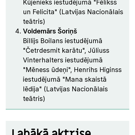
Kūjenieks iestudējumā "Fēlikss
un Felicita" (Latvijas Nacionālais
teātris)
Voldemārs Šoriņš
Billijs Boilans iestudējumā
"Četrdesmit karātu", Jūliuss
Vinterhalters iestudējumā
"Mēness ūdeņi", Henrihs Higinss
iestudējumā "Mana skaistā
lēdija" (Latvijas Nacionālais
teātris)
Labākā aktrise,