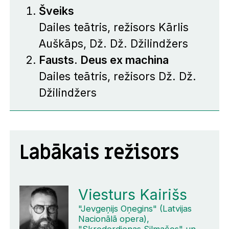
Šveiks
Dailes teātris, režisors Kārlis
Auškāps, Dž. Dž. Džilindžers
Fausts. Deus ex machina
Dailes teātris, režisors Dž. Dž.
Džilindžers
Labākais režisors
Viesturs Kairišs
"Jevgeņijs Oņegins" (Latvijas
Nacionālā opera),
"Skroderdienas Silmačos" un