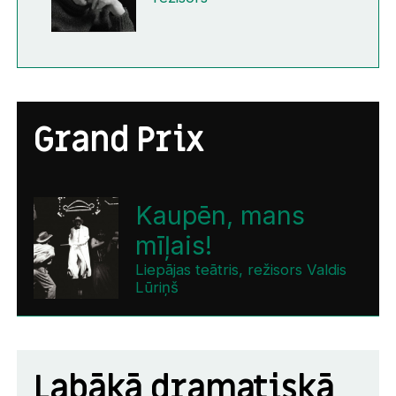
Grand Prix
Kaupēn, mans
mīļais!
Liepājas teātris, režisors Valdis
Lūriņš
Labākā dramatiskā