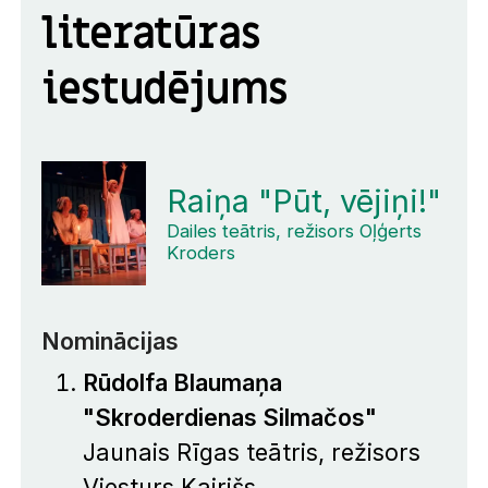
literatūras
iestudējums
Raiņa "Pūt, vējiņi!"
Dailes teātris, režisors Oļģerts
Kroders
Nominācijas
Rūdolfa Blaumaņa
"Skroderdienas Silmačos"
Jaunais Rīgas teātris, režisors
Viesturs Kairišs