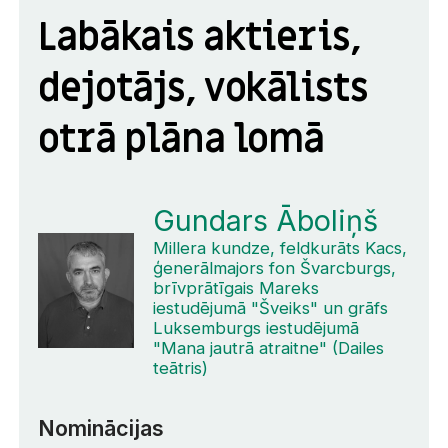
Labākais aktieris,
dejotājs, vokālists
otrā plāna lomā
Gundars Āboliņš
Millera kundze, feldkurāts Kacs,
ģenerālmajors fon Švarcburgs,
brīvprātīgais Mareks
iestudējumā "Šveiks" un grāfs
Luksemburgs iestudējumā
"Mana jautrā atraitne" (Dailes
teātris)
Nominācijas