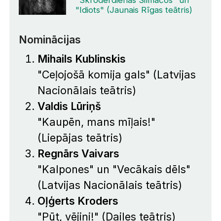
"Idiots" (Jaunais Rīgas teātris)
Nominācijas
Mihails Kublinskis
"Ceļojošā komija gals" (Latvijas
Nacionālais teātris)
Valdis Lūriņš
"Kaupēn, mans mīļais!"
(Liepājas teātris)
Regnārs Vaivars
"Kalpones" un "Vecākais dēls"
(Latvijas Nacionālais teātris)
Oļģerts Kroders
"Pūt, vējiņi!" (Dailes teātris)