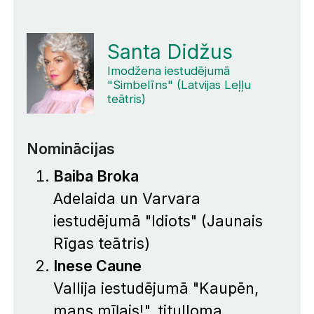
Santa Didžus
Imodžena iestudējumā
"Simbelīns" (Latvijas Leļļu
teātris)
Nominācijas
Baiba Broka
Adelaida un Varvara
iestudējumā "Idiots" (Jaunais
Rīgas teātris)
Inese Caune
Vallija iestudējumā "Kaupēn,
mans mīļais!", titulloma