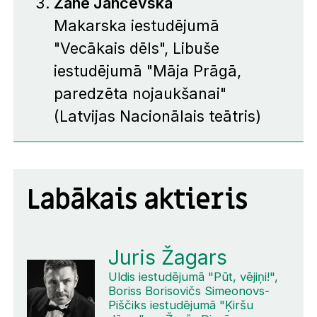
Zane Jančevska
Makarska iestudējumā
"Vecākais dēls", Libuše
iestudējumā "Māja Prāgā,
paredzēta nojaukšanai"
(Latvijas Nacionālais teātris)
Labākais aktieris
Juris Žagars
Uldis iestudējumā "Pūt, vējiņi!",
Boriss Borisovičs Simeonovs-
Piščiks iestudējumā "Ķiršu