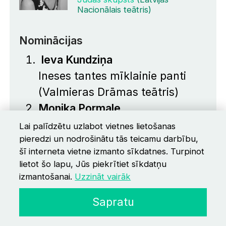
Nacionālais teātris)
Nominācijas
Ieva Kundziņa
Ineses tantes mīklainie panti
(Valmieras Drāmas teātris)
Monika Pormale
Klusuma skaņas. Saimona un
Lai palīdzētu uzlabot vietnes lietošanas
pieredzi un nodrošinātu tās teicamu darbību,
Garfunkela koncerts Rīgā
šī interneta vietne izmanto sīkdatnes. Turpinot
1968.gadā, kurš nekad nenotika
lietot šo lapu, Jūs piekrītiet sīkdatņu
(Jaunais Rīgas teātris)
izmantošanai.
Uzzināt vairāk
Sapratu