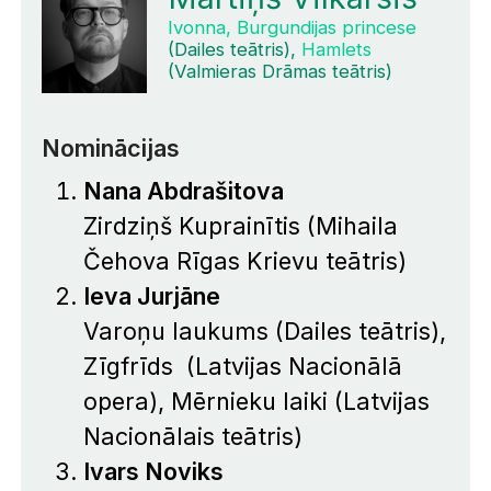
Ivonna, Burgundijas princese
(Dailes teātris),
Hamlets
(Valmieras Drāmas teātris)
Nominācijas
Nana Abdrašitova
Zirdziņš Kuprainītis
(Mihaila
Čehova Rīgas Krievu teātris)
Ieva Jurjāne
Varoņu laukums
(Dailes teātris),
Zīgfrīds
(Latvijas Nacionālā
opera),
Mērnieku laiki
(Latvijas
Nacionālais teātris)
Ivars Noviks