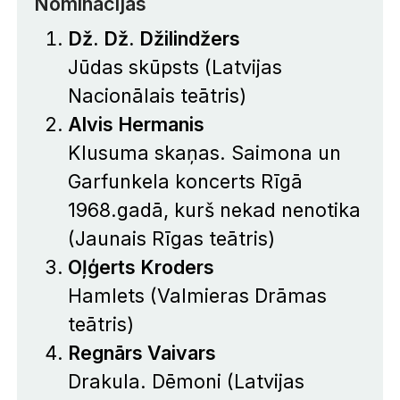
Nominācijas
Dž. Dž. Džilindžers
Jūdas skūpsts
(Latvijas
Nacionālais teātris)
Alvis Hermanis
Klusuma skaņas. Saimona un
Garfunkela koncerts Rīgā
1968.gadā, kurš nekad nenotika
(Jaunais Rīgas teātris)
Oļģerts Kroders
Hamlets
(Valmieras Drāmas
teātris)
Regnārs Vaivars
Drakula. Dēmoni
(Latvijas