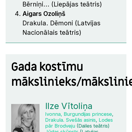
Bērniņi...
(Liepājas teātris)
Aigars Ozoliņš
Drakula. Dēmoni
(Latvijas
Nacionālais teātris)
Gada kostīmu
mākslinieks/mākslini
Ilze Vītoliņa
Ivonna, Burgundijas princese
,
Drakula. Svešās asinis
,
Lodes
pār Brodveju
(Dailes teātris)
Jūdas skūpsts
(Latvijas