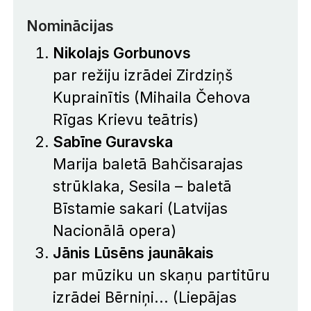
Nominācijas
Nikolajs Gorbunovs
par režiju izrādei
Zirdziņš
Kuprainītis
(Mihaila Čehova
Rīgas Krievu teātris)
Sabīne Guravska
Marija baletā
Bahčisarajas
strūklaka
, Sesila – baletā
Bīstamie sakari
(Latvijas
Nacionālā opera)
Jānis Lūsēns jaunākais
par mūziku un skaņu partitūru
izrādei
Bērniņi...
(Liepājas