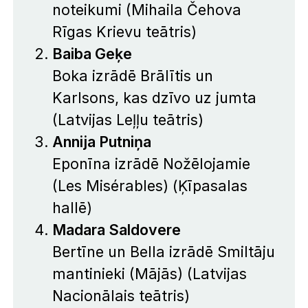
noteikumi
(Mihaila Čehova
Rīgas Krievu teātris)
Baiba Geķe
Boka izrādē
Brālītis un
Karlsons, kas dzīvo uz jumta
(Latvijas Leļļu teātris)
Annija Putniņa
Eponīna izrādē Nožēlojamie
(Les Misérables) (Ķīpasalas
hallē)
Madara Saldovere
Bertīne un Bella izrādē
Smiltāju
mantinieki (Mājās)
(Latvijas
Nacionālais teātris)