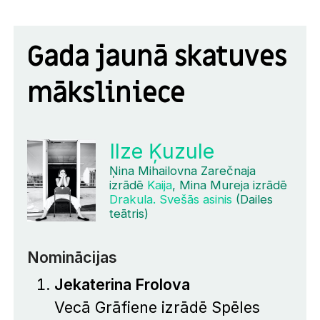
Gada jaunā skatuves
māksliniece
Ilze Ķuzule
Ņina Mihailovna Zarečnaja
izrādē
Kaija
, Mina Mureja izrādē
Drakula. Svešās asinis
(Dailes
teātris)
Nominācijas
Jekaterina Frolova
Vecā Grāfiene izrādē
Spēles