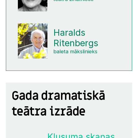
Haralds
Ritenbergs
baleta mākslinieks
Gada dramatiskā
teātra izrāde
Klusuma skaņas.