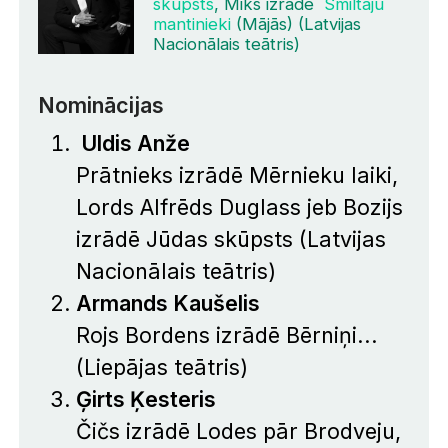
skūpsts
, Miks izrādē
Smiltāju
mantinieki
(Mājās) (Latvijas
Nacionālais teātris)
Nominācijas
Uldis Anže
Prātnieks izrādē
Mērnieku laiki
,
Lords Alfrēds Duglass jeb Bozijs
izrādē
Jūdas skūpsts
(Latvijas
Nacionālais teātris)
Armands Kaušelis
Rojs Bordens izrādē
Bērniņi...
(Liepājas teātris)
Ģirts Ķesteris
Čičs izrādē
Lodes pār Brodveju
,