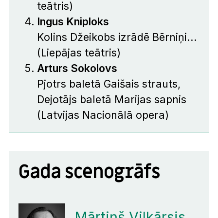
teātris)
Ingus Kniploks
Kolins Džeikobs izrādē
Bērniņi...
(Liepājas teātris)
Arturs Sokolovs
Pjotrs baletā
Gaišais strauts
,
Dejotājs baletā
Marijas sapnis
(Latvijas Nacionālā opera)
Gada scenogrāfs
Mārtiņš Vilkārsis