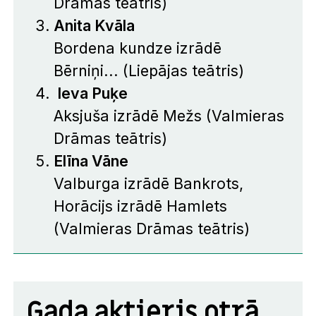
Drāmas teātris)
Anita Kvāla
Bordena kundze izrādē
Bērniņi...
(Liepājas teātris)
Ieva Puķe
Aksjuša izrādē
Mežs
(Valmieras
Drāmas teātris)
Elīna Vāne
Valburga izrādē
Bankrots
,
Horācijs izrādē
Hamlets
(Valmieras Drāmas teātris)
Gada aktieris otrā