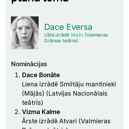
Dace Eversa
Uļita izrādē
Mežs
(Valmieras
Drāmas teātris)
Nominācijas
Dace Bonāte
Liena izrādē
Smiltāju mantinieki
(Mājās)
(Latvijas Nacionālais
teātris)
Vizma Kalme
Ārste izrādē
Atvari
(Valmieras