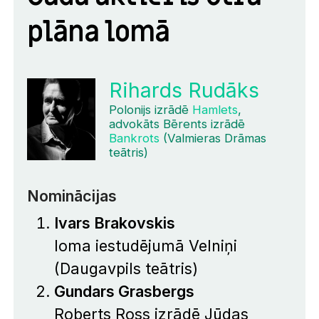
plāna lomā
Rihards Rudāks
Polonijs izrādē
Hamlets
,
advokāts Bērents izrādē
Bankrots
(Valmieras Drāmas
teātris)
Nominācijas
Ivars Brakovskis
loma iestudējumā
Velniņi
(Daugavpils teātris)
Gundars Grasbergs
Roberts Ross izrādē
Jūdas