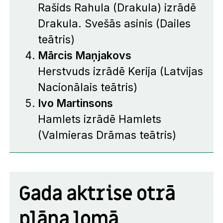
Rašids Rahula (Drakula) izrādē
Drakula. Svešās asinis
(Dailes
teātris)
Mārcis Maņjakovs
Herstvuds izrādē
Kerija
(Latvijas
Nacionālais teātris)
Ivo Martinsons
Hamlets izrādē
Hamlets
(Valmieras Drāmas teātris)
Gada aktrise otrā
plāna lomā