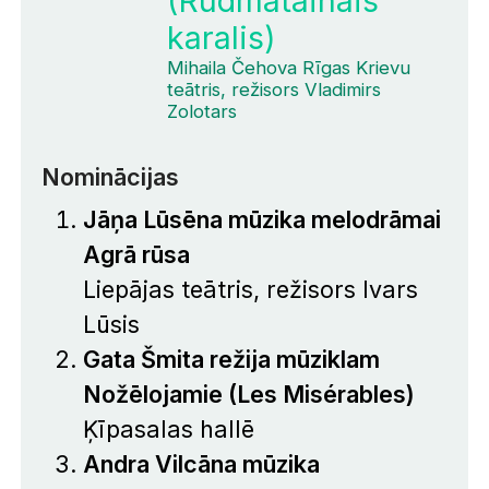
(Rudmatainais
karalis)
Mihaila Čehova Rīgas Krievu
teātris, režisors Vladimirs
Zolotars
Nominācijas
Jāņa Lūsēna mūzika melodrāmai
Agrā rūsa
Liepājas teātris, režisors Ivars
Lūsis
Gata Šmita režija mūziklam
Nožēlojamie
(Les Misérables)
Ķīpasalas hallē
Andra Vilcāna mūzika