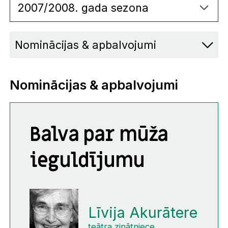
2007/2008. gada sezona
Nominācijas & apbalvojumi
Nominācijas & apbalvojumi
Balva par mūža
ieguldījumu
Līvija Akurātere
teātra zinātniece