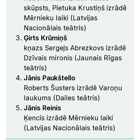
skūpsts
, Pietuka Krustiņš izrādē
Mērnieku laiki
(Latvijas
Nacionālais teātris)
Ģirts Krūmiņš
kņazs Sergejs Abrezkovs izrādē
Dzīvais mironis
(Jaunais Rīgas
teātris)
Jānis Paukštello
Roberts Šusters izrādē
Varoņu
laukums
(Dailes teātris)
Jānis Reinis
Ķencis izrādē
Mērnieku laiki
(Latvijas Nacionālais teātris)