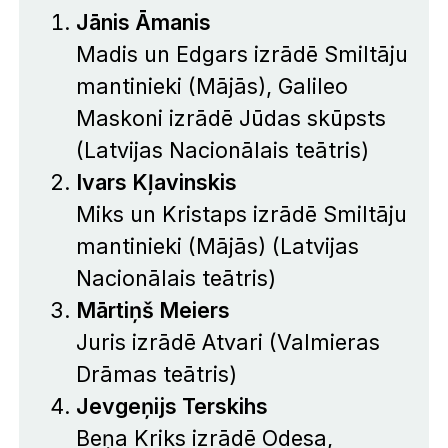
Jānis Āmanis
Madis un Edgars izrādē
Smiltāju
mantinieki (Mājās)
, Galileo
Maskoni izrādē
Jūdas skūpsts
(Latvijas Nacionālais teātris)
Ivars Kļavinskis
Miks un Kristaps izrādē
Smiltāju
mantinieki (Mājās)
(Latvijas
Nacionālais teātris)
Mārtiņš Meiers
Juris izrādē
Atvari
(Valmieras
Drāmas teātris)
Jevgeņijs Terskihs
Beņa Kriks izrādē
Odesa,