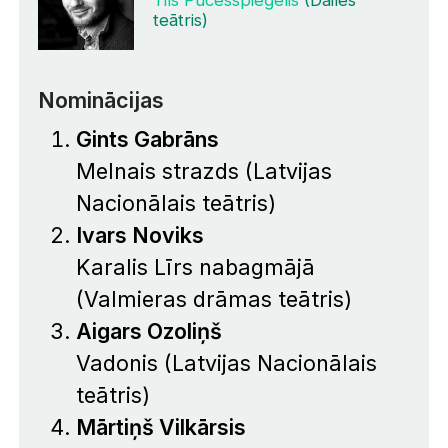
teātris)
Nominācijas
Gints Gabrāns
Melnais strazds
(Latvijas
Nacionālais teātris)
Ivars Noviks
Karalis Līrs nabagmājā
(Valmieras drāmas teātris)
Aigars Ozoliņš
Vadonis
(Latvijas Nacionālais
teātris)
Mārtiņš Vilkārsis