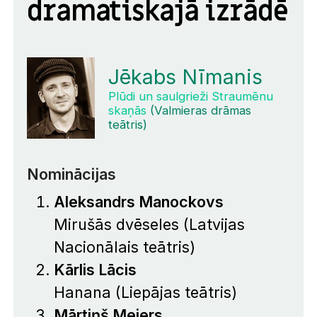
dramatiskajā izrādē
Jēkabs Nīmanis
Plūdi un saulgrieži Straumēnu
skaņās
(Valmieras drāmas
teātris)
Nominācijas
Aleksandrs Manockovs
Mirušās dvēseles
(Latvijas
Nacionālais teātris)
Kārlis Lācis
Hanana
(Liepājas teātris)
Mārtiņš Meiers