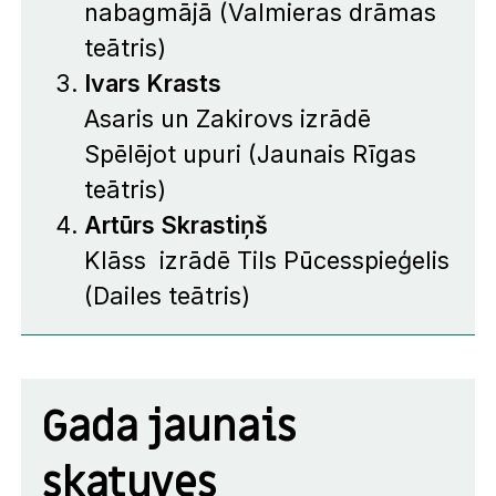
nabagmājā
(Valmieras drāmas
teātris)
Ivars Krasts
Asaris un Zakirovs izrādē
Spēlējot upuri
(Jaunais Rīgas
teātris)
Artūrs Skrastiņš
Klāss izrādē
Tils Pūcesspieģelis
(Dailes teātris)
Gada jaunais
skatuves