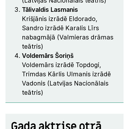
(Latvijas Nacionālais teātris)
Tālivaldis Lasmanis
Krišjānis izrādē
Eldorado
,
Sandro izrādē
Karalis Līrs
nabagmājā
(Valmieras drāmas
teātris)
Voldemārs Šoriņš
Voldemārs izrādē
Topdogi
,
Trimdas Kārlis Ulmanis izrādē
Vadonis
(Latvijas Nacionālais
teātris)
Gada aktrise otrā