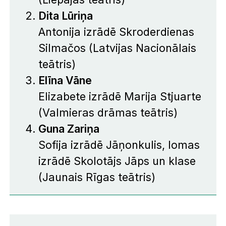
Dita Lūriņa
Antonija izrādē
Skroderdienas
Silmačos
(Latvijas Nacionālais
teātris)
Elīna Vāne
Elizabete izrādē
Marija Stjuarte
(Valmieras drāmas teātris)
Guna Zariņa
Sofija izrādē
Jāņonkulis
, lomas
izrādē
Skolotājs Jāps un klase
(Jaunais Rīgas teātris)