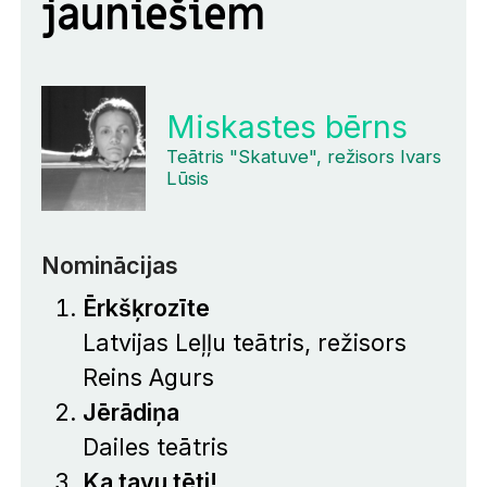
jauniešiem
Miskastes bērns
Teātris "Skatuve", režisors Ivars
Lūsis
Nominācijas
Ērkšķrozīte
Latvijas Leļļu teātris, režisors
Reins Agurs
Jērādiņa
Dailes teātris
Ka tavu tēti!