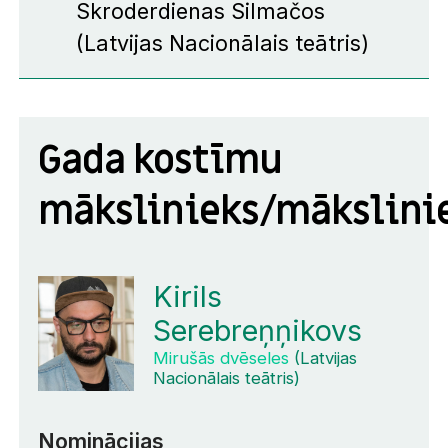
Skroderdienas Silmačos
(Latvijas Nacionālais teātris)
Gada kostīmu
mākslinieks/mākslini
Kirils
Serebreņņikovs
Mirušās dvēseles
(Latvijas
Nacionālais teātris)
Nominācijas