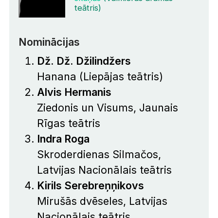
teātris)
Nominācijas
Dž. Dž. Džilindžers
Hanana
(Liepājas teātris)
Alvis Hermanis
Ziedonis un Visums
, Jaunais
Rīgas teātris
Indra Roga
Skroderdienas Silmačos
,
Latvijas Nacionālais teātris
Kirils Serebreņņikovs
Mirušās dvēseles
, Latvijas
Nacionālais teātris