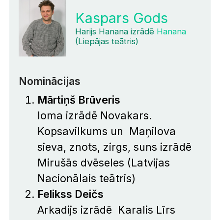
Kaspars Gods
Harijs Hanana izrādē
Hanana
(Liepājas teātris)
Nominācijas
Mārtiņš Brūveris
loma izrādē
Novakars.
Kopsavilkums
un Maņilova
sieva, znots, zirgs, suns izrādē
Mirušās dvēseles
(Latvijas
Nacionālais teātris)
Felikss Deičs
Arkadijs izrādē
Karalis Līrs