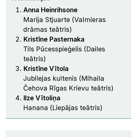
Anna Heinrihsone
Marija Stjuarte
(Valmieras
drāmas teātris)
Kristīne Pasternaka
Tils Pūcesspieģelis
(Dailes
teātris)
Kristīne Vītola
Jubilejas kultenis
(Mihaila
Čehova Rīgas Krievu teātris)
Ilze Vītoliņa
Hanana
(Liepājas teātris)