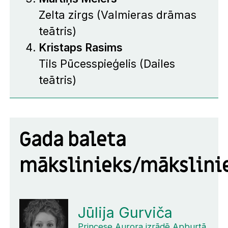
Zelta zirgs
(Valmieras drāmas
teātris)
Kristaps Rasims
Tils Pūcesspieģelis
(Dailes
teātris)
Gada baleta
mākslinieks/mākslini
Jūlija Gurviča
Princese Aurora izrādē Apburtā