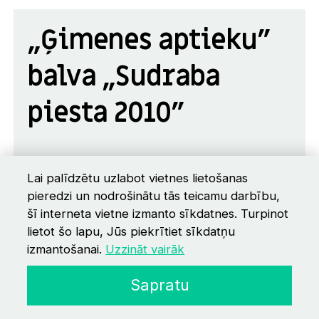
„Ģimenes aptieku”
balva „Sudraba
piesta 2010”
Vīns un nezāles
Lai palīdzētu uzlabot vietnes lietošanas
Valmieras drāmas teātris, režisors Viesturs
pieredzi un nodrošinātu tās teicamu darbību,
Meikšāns
šī interneta vietne izmanto sīkdatnes. Turpinot
lietot šo lapu, Jūs piekrītiet sīkdatņu
izmantošanai.
Uzzināt vairāk
Skatītāju simpātiju
Sapratu