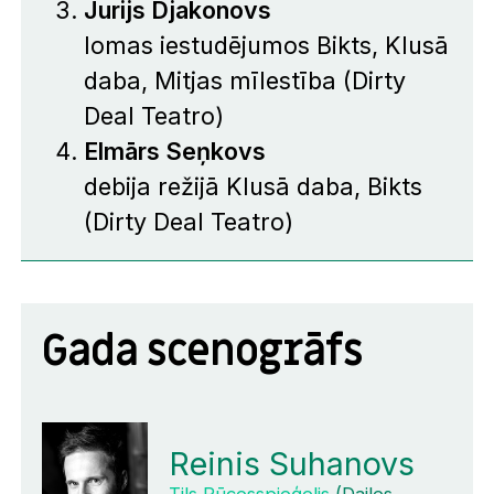
Jurijs Djakonovs
lomas iestudējumos
Bikts
,
Klusā
daba
,
Mitjas mīlestība
(Dirty
Deal Teatro)
Elmārs Seņkovs
debija režijā
Klusā daba
,
Bikts
(Dirty Deal Teatro)
Gada scenogrāfs
Reinis Suhanovs
Tils Pūcesspieģelis
(Dailes